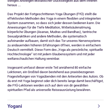
stetiges Ansteigen ekstatischer Glückseligkeit aus dem Inneren
heraus ….
Das Projekt der Fortgeschrittenen Yoga Übungen (FYÜ) stellt die
effektivsten Methoden des Yoga in einem flexiblen und integrierten
System zusammen, so dass sich jeder dessen bedienen kann. Die
Anweisungen für die Tiefe Meditation, Wirbelsäulenatmung,
körperliche Übungen (Asanas, Mudras und Bandhas), tantrische
Sexualpraktiken und andere Methoden, die systematisch
aufeinander aufbauen, damit sich das Tor unseres Nervensystems
zu andauernden höheren Erfahrungen öffnen, werden in einfachem
Deutsch vermittelt. Diese Form des „Yoga als persönliche, spirituelle
Hochtechnologie“ ist mit jedem Glaubenssystem und mit jeder
weltanschaulichen Haltung vereinbar.
Insgesamt umfasst dieser erste Teil annähernd 80 einfache
Lektionen, ein Großteil davon bestehend aus praxisbezogenen
Fragestellungen von Yogaübenden mit den Antworten des Autors. Ob
du erst mit Yoga beginnst oder dich bereits lange damit beschäftigst,
die FYÜ-Lektionen werden sich auf dem von dir gewählten
spirituellen Pfad als universelle Reiseausrüstung bewähren.
Yogani