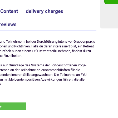
Content
delivery charges
reviews
 und Teilnehmern bei der Durchführung intensiver Gruppenpraxis
en und Richtlinien. Falls du daran interessiert bist, ein Retreat
r einfach nur an einem FYÜ-Retreat teilzunehmen, findest du zu
e Einzelheiten.
axis auf Grundlage des Systems der Fortgeschrittenen Yoga-
Interesse an der Teilnahme an Zusammenkünften für die
eibenden inneren Stille angewachsen. Die Teilnahme an FYÜ-
n mit bleibenden positiven Auswirkungen führen, die alle
n.
e