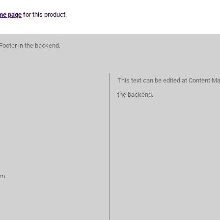
me page
for this product.
Footer in the backend.
This text can be edited at Content M
the backend.
rm