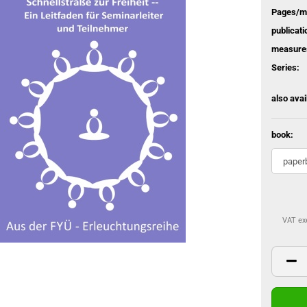
Pages/mi
publicati
measure
Series:
also avai
book:
VAT exe