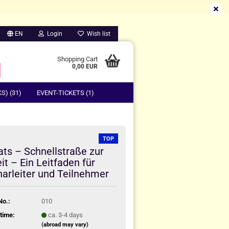
EN
Login
Wish list
Shopping Cart
0,00 EUR
) (31)
EVENT-TICKETS (1)
TOP
ats – Schnellstraße zur
it – Ein Leitfaden für
arleiter und Teilnehmer
No.:
010
time:
ca. 3-4 days
(abroad may vary)