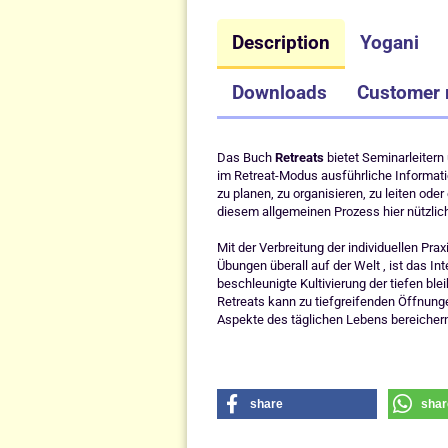
Description
Yogani
Downloads
Customer 
Das Buch
Retreats
bietet Seminarleitern
im Retreat-Modus ausführliche Information
zu planen, zu organisieren, zu leiten ode
diesem allgemeinen Prozess hier nützlich
Mit der Verbreitung der individuellen Pr
Übungen überall auf der Welt , ist das 
beschleunigte Kultivierung der tiefen bl
Retreats kann zu tiefgreifenden Öffnunge
Aspekte des täglichen Lebens bereicher
share
shar