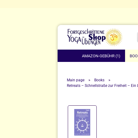
AMAZON-GEBÜHR (1)
BOO
»
»
Main page
Books
Retreats – Schnellstraße zur Freiheit – Ein