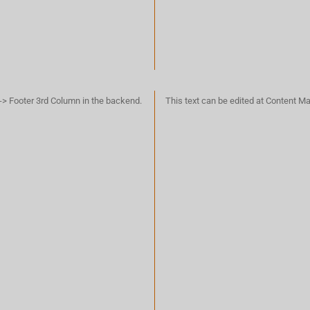
-> Footer 3rd Column in the backend.
This text can be edited at Content M