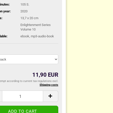
nutes:
105 S.
on year:
2020
s:
13,7 x 20 cm
Enlightenment Series
Volume 10
lable:
ebook, mp3-audio-book
11,90 EUR
mpt according to current tax regulations excl.
Shipping costs