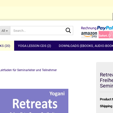
Change language
Search...
All
Email
KS (20)
YOGA LESSON CDS (2)
DOWNLOADS (EBOOKS, AUDIO-BOOKS
Password
 Leitfaden für Seminarleiter und Teilnehmer
Retre
Freihe
Semin
Create a new account
Forgot password?
Product 
Shipping 