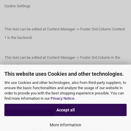
Cookie Settings
This text can be edited at Content Manager -> Footer 2nd Column Content
1 in the backend.
This text can be edited at Content Manager -> Footer 3rd Column in the
backend.
This website uses Cookies and other technologies.
We use Cookies and other technologies, also from third-party suppliers, to
This text can be edited at Content Manager -> Footer 4th Column in the
ensure the basic functionalities and analyze the usage of our website in
order to provide you with the best shopping experience possible. You can
backend.
find more information in our
Privacy Notice
.
Accept all
Withdraw from contract
More information
Shopping Cart Software
by Gambio.com © 2023